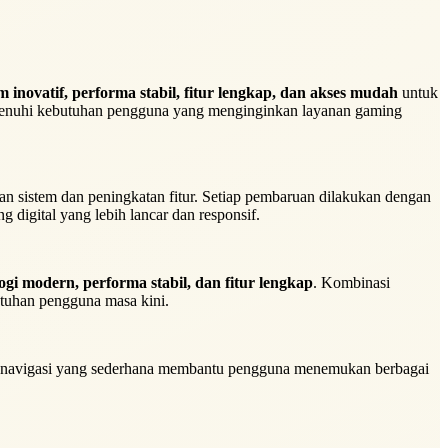
em inovatif, performa stabil, fitur lengkap, dan akses mudah
untuk
enuhi kebutuhan pengguna yang menginginkan layanan gaming
n sistem dan peningkatan fitur. Setiap pembaruan dilakukan dengan
digital yang lebih lancar dan responsif.
logi modern, performa stabil, dan fitur lengkap
. Kombinasi
tuhan pengguna masa kini.
r navigasi yang sederhana membantu pengguna menemukan berbagai