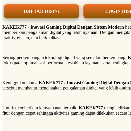
DAFTAR DISINI
LOGIN DIS
KAKEK777 - Inovasi Gaming Digital Dengan Sistem Modern
had
memberikan pengalaman digital yang lebih nyaman. Dengan mengikut
praktis, efisien, dan berkualitas.
Seiring perkembangan teknologi digital yang semakin berkembang,
K
fokus pada optimalisasi performa, kestabilan layanan, serta peningk
Keunggulan utama
KAKEK777 - Inovasi Gaming Digital Dengan 
tersebut membantu menciptakan pengalaman digital yang lebih opti
Untuk memberikan kenyamanan terbaik,
KAKEK777
menghadirkan 
fitur dengan cepat sehingga aktivitas gaming dapat dilakukan secara le