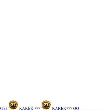
OT88
KAKEK 777
KAKEK777 QQ