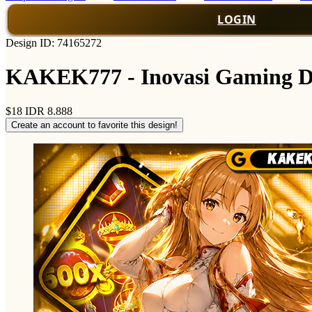
LOGIN
Design ID: 74165272
KAKEK777 - Inovasi Gaming Di
$18
IDR 8.888
Create an account to favorite this design!