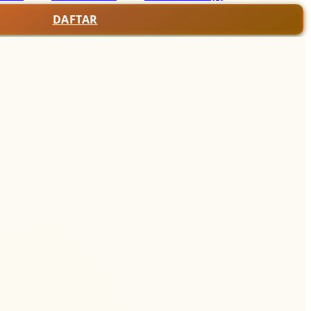
DAFTAR