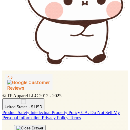
© TP Apparel LLC 2012 - 2025
United States - $ USD
Product Safety
Intellectual Property Policy
CA: Do Not Sell My
Personal Information
Privacy Policy
Terms