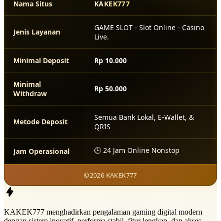
Nama Situs
KAKEK777
GAME SLOT - Slot Online - Casino
Jenis Layanan
Live.
Minimal Deposit
Rp 10.000
Minimal
Rp 50.000
Withdraw
Semua Bank Lokal, E-Wallet, &
Metode Deposit
QRIS
🕒 24 Jam Online Nonstop
Jam Operasional
©2026 KAKEK777
KAKEK777 menghadirkan pengalaman gaming digital modern
dengan sistem inovatif, performa stabil, fitur lengkap, dan akses