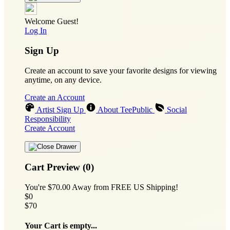
Welcome Guest!
Log In
Sign Up
Create an account to save your favorite designs for viewing
anytime, on any device.
Create an Account
Artist Sign Up
About TeePublic
Social
Responsibility
Create Account
Cart Preview (0)
You're
$70.00
Away from
FREE US Shipping!
$0
$70
Your Cart is empty...