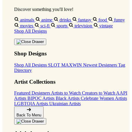
Discover something you'll love!
animals
anime
drinks
fantasy
food
funny
movies
sci-fi
sports
television
vintage
Shop All Designs
Shop Designs
Shop All Designs
SLOT MAXWIN
Newest Designers
Tag
Directory
Artist Collections
Featured Designers
Artists to Watch
Creators to Watch
AAPI
Artists
BIPOC Artists
Black Artists
Celebrate Women Artists
LGBTQIA Artists
Ukrainian Artists
Back To Menu