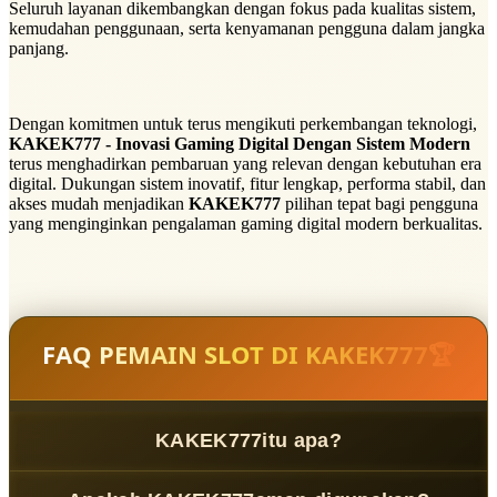
Seluruh layanan dikembangkan dengan fokus pada kualitas sistem,
kemudahan penggunaan, serta kenyamanan pengguna dalam jangka
panjang.
Dengan komitmen untuk terus mengikuti perkembangan teknologi,
KAKEK777 - Inovasi Gaming Digital Dengan Sistem Modern
terus menghadirkan pembaruan yang relevan dengan kebutuhan era
digital. Dukungan sistem inovatif, fitur lengkap, performa stabil, dan
akses mudah menjadikan
KAKEK777
pilihan tepat bagi pengguna
yang menginginkan pengalaman gaming digital modern berkualitas.
FAQ PEMAIN SLOT DI KAKEK777🏆
KAKEK777itu apa?
KAKEK777
adalah platform slot online terpercaya dengan