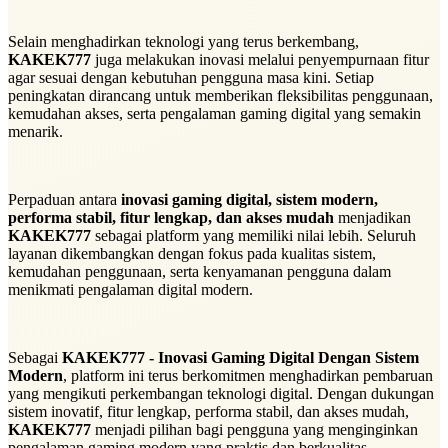
Selain menghadirkan teknologi yang terus berkembang,
KAKEK777
juga melakukan inovasi melalui penyempurnaan fitur
agar sesuai dengan kebutuhan pengguna masa kini. Setiap
peningkatan dirancang untuk memberikan fleksibilitas penggunaan,
kemudahan akses, serta pengalaman gaming digital yang semakin
menarik.
Perpaduan antara
inovasi gaming digital, sistem modern,
performa stabil, fitur lengkap, dan akses mudah
menjadikan
KAKEK777
sebagai platform yang memiliki nilai lebih. Seluruh
layanan dikembangkan dengan fokus pada kualitas sistem,
kemudahan penggunaan, serta kenyamanan pengguna dalam
menikmati pengalaman digital modern.
Sebagai
KAKEK777 - Inovasi Gaming Digital Dengan Sistem
Modern
, platform ini terus berkomitmen menghadirkan pembaruan
yang mengikuti perkembangan teknologi digital. Dengan dukungan
sistem inovatif, fitur lengkap, performa stabil, dan akses mudah,
KAKEK777
menjadi pilihan bagi pengguna yang menginginkan
pengalaman gaming modern yang praktis dan berkualitas.