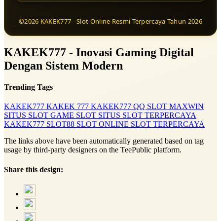
©2026 KAKEK777 - Slot Online Resmi Terpercaya Tahun 2026
KAKEK777 - Inovasi Gaming Digital
Dengan Sistem Modern
Trending Tags
KAKEK777
KAKEK 777
KAKEK777 QQ
SLOT MAXWIN
SITUS SLOT
GAME SLOT
SITUS SLOT TERPERCAYA
KAKEK777
SLOT88
SLOT ONLINE
SLOT TERPERCAYA
The links above have been automatically generated based on tag
usage by third-party designers on the TeePublic platform.
Share this design: