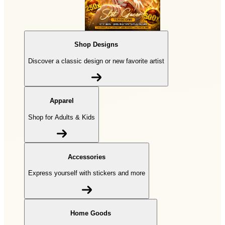
Shop Designs
Discover a classic design or new favorite artist
Apparel
Shop for Adults & Kids
Accessories
Express yourself with stickers and more
Home Goods