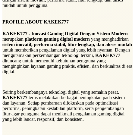
mudah untuk pengguna.
PROFILE ABOUT KAKEK777
KAKEK777 - Inovasi Gaming Digital Dengan Sistem Modern
merupakan
platform gaming digital modern
yang menghadirkan
sistem inovatif, performa stabil, fitur lengkap, dan akses mudah
untuk memberikan pengalaman digital yang lebih nyaman. Dengan
mengutamakan perkembangan teknologi terkini,
KAKEK777
dirancang untuk memenuhi kebutuhan pengguna yang
menginginkan layanan gaming praktis, efisien, dan berkualitas di era
digital.
Seiring berkembangnya teknologi digital yang semakin pesat,
KAKEK777
terus melakukan berbagai peningkatan pada sistem
dan layanan. Setiap pembaruan difokuskan pada optimalisasi
performa, peningkatan kestabilan platform, serta pengembangan
fitur agar pengguna dapat menikmati pengalaman gaming digital
yang lebih lancar, responsif, dan konsisten.