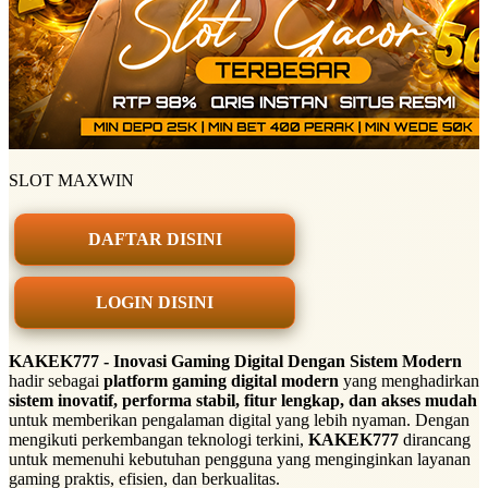
SLOT MAXWIN
DAFTAR DISINI
LOGIN DISINI
KAKEK777 - Inovasi Gaming Digital Dengan Sistem Modern
hadir sebagai
platform gaming digital modern
yang menghadirkan
sistem inovatif, performa stabil, fitur lengkap, dan akses mudah
untuk memberikan pengalaman digital yang lebih nyaman. Dengan
mengikuti perkembangan teknologi terkini,
KAKEK777
dirancang
untuk memenuhi kebutuhan pengguna yang menginginkan layanan
gaming praktis, efisien, dan berkualitas.