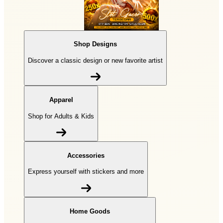
Shop Designs
Discover a classic design or new favorite artist
Apparel
Shop for Adults & Kids
Accessories
Express yourself with stickers and more
Home Goods