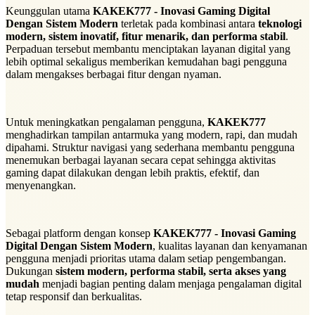
Keunggulan utama
KAKEK777 - Inovasi Gaming Digital
Dengan Sistem Modern
terletak pada kombinasi antara
teknologi
modern, sistem inovatif, fitur menarik, dan performa stabil
.
Perpaduan tersebut membantu menciptakan layanan digital yang
lebih optimal sekaligus memberikan kemudahan bagi pengguna
dalam mengakses berbagai fitur dengan nyaman.
Untuk meningkatkan pengalaman pengguna,
KAKEK777
menghadirkan tampilan antarmuka yang modern, rapi, dan mudah
dipahami. Struktur navigasi yang sederhana membantu pengguna
menemukan berbagai layanan secara cepat sehingga aktivitas
gaming dapat dilakukan dengan lebih praktis, efektif, dan
menyenangkan.
Sebagai platform dengan konsep
KAKEK777 - Inovasi Gaming
Digital Dengan Sistem Modern
, kualitas layanan dan kenyamanan
pengguna menjadi prioritas utama dalam setiap pengembangan.
Dukungan
sistem modern, performa stabil, serta akses yang
mudah
menjadi bagian penting dalam menjaga pengalaman digital
tetap responsif dan berkualitas.