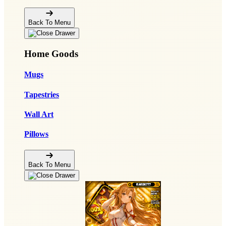
Back To Menu
Home Goods
Mugs
Tapestries
Wall Art
Pillows
Back To Menu