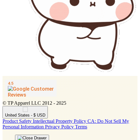
© TP Apparel LLC 2012 - 2025
United States - $ USD
Product Safety
Intellectual Property Policy
CA: Do Not Sell My
Personal Information
Privacy Policy
Terms