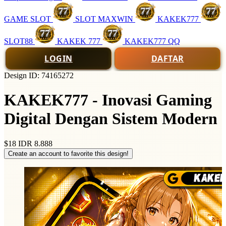
GAME SLOT
SLOT MAXWIN
KAKEK777
SLOT88
KAKEK 777
KAKEK777 QQ
LOGIN
DAFTAR
Design ID: 74165272
KAKEK777 - Inovasi Gaming
Digital Dengan Sistem Modern
$18
IDR 8.888
Create an account to favorite this design!