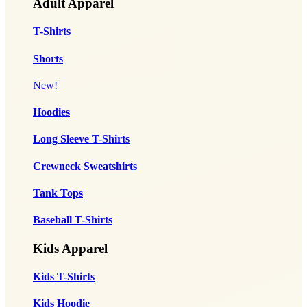
Adult Apparel
T-Shirts
Shorts
New!
Hoodies
Long Sleeve T-Shirts
Crewneck Sweatshirts
Tank Tops
Baseball T-Shirts
Kids Apparel
Kids T-Shirts
Kids Hoodie