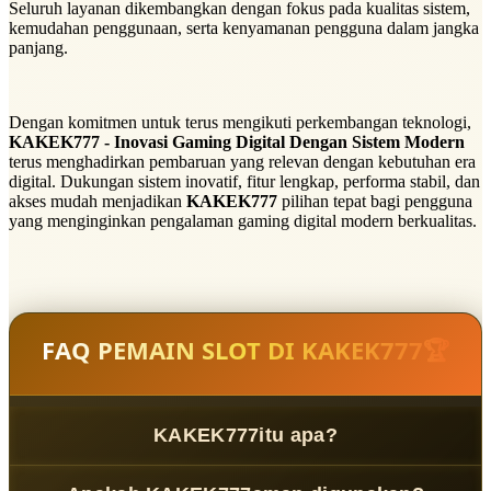
Seluruh layanan dikembangkan dengan fokus pada kualitas sistem,
kemudahan penggunaan, serta kenyamanan pengguna dalam jangka
panjang.
Dengan komitmen untuk terus mengikuti perkembangan teknologi,
KAKEK777 - Inovasi Gaming Digital Dengan Sistem Modern
terus menghadirkan pembaruan yang relevan dengan kebutuhan era
digital. Dukungan sistem inovatif, fitur lengkap, performa stabil, dan
akses mudah menjadikan
KAKEK777
pilihan tepat bagi pengguna
yang menginginkan pengalaman gaming digital modern berkualitas.
FAQ PEMAIN SLOT DI KAKEK777🏆
KAKEK777itu apa?
KAKEK777
adalah platform slot online terpercaya dengan