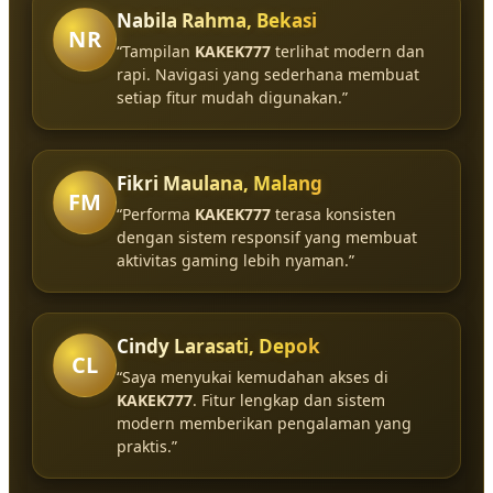
Nabila Rahma, Bekasi
NR
“Tampilan
KAKEK777
terlihat modern dan
rapi. Navigasi yang sederhana membuat
setiap fitur mudah digunakan.”
Fikri Maulana, Malang
FM
“Performa
KAKEK777
terasa konsisten
dengan sistem responsif yang membuat
aktivitas gaming lebih nyaman.”
Cindy Larasati, Depok
CL
“Saya menyukai kemudahan akses di
KAKEK777
. Fitur lengkap dan sistem
modern memberikan pengalaman yang
praktis.”