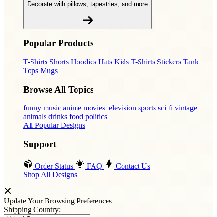
Decorate with pillows, tapestries, and more
Popular Products
T-Shirts
Shorts
Hoodies
Hats
Kids T-Shirts
Stickers
Tank
Tops
Mugs
Browse All Topics
funny
music
anime
movies
television
sports
sci-fi
vintage
animals
drinks
food
politics
All Popular Designs
Support
Order Status
FAQ
Contact Us
Shop All Designs
Update Your Browsing Preferences
Shipping Country: