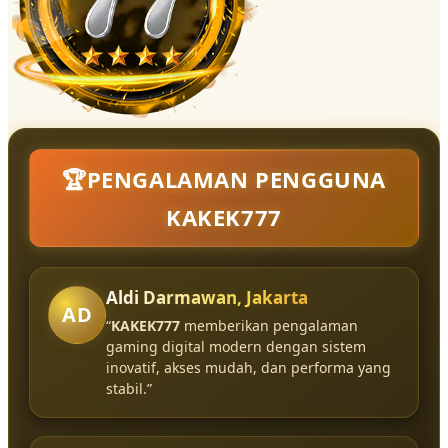
🏆PENGALAMAN PENGGUNA
KAKEK777
Aldi Darmawan, Jakarta
AD
“
KAKEK777
memberikan pengalaman
gaming digital modern dengan sistem
inovatif, akses mudah, dan performa yang
stabil.”