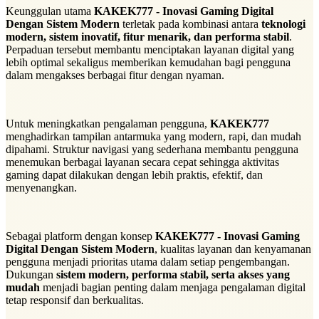
Keunggulan utama
KAKEK777 - Inovasi Gaming Digital
Dengan Sistem Modern
terletak pada kombinasi antara
teknologi
modern, sistem inovatif, fitur menarik, dan performa stabil
.
Perpaduan tersebut membantu menciptakan layanan digital yang
lebih optimal sekaligus memberikan kemudahan bagi pengguna
dalam mengakses berbagai fitur dengan nyaman.
Untuk meningkatkan pengalaman pengguna,
KAKEK777
menghadirkan tampilan antarmuka yang modern, rapi, dan mudah
dipahami. Struktur navigasi yang sederhana membantu pengguna
menemukan berbagai layanan secara cepat sehingga aktivitas
gaming dapat dilakukan dengan lebih praktis, efektif, dan
menyenangkan.
Sebagai platform dengan konsep
KAKEK777 - Inovasi Gaming
Digital Dengan Sistem Modern
, kualitas layanan dan kenyamanan
pengguna menjadi prioritas utama dalam setiap pengembangan.
Dukungan
sistem modern, performa stabil, serta akses yang
mudah
menjadi bagian penting dalam menjaga pengalaman digital
tetap responsif dan berkualitas.