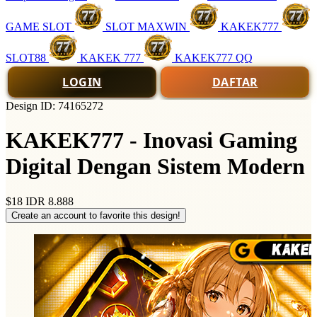
GAME SLOT
SLOT MAXWIN
KAKEK777
SLOT88
KAKEK 777
KAKEK777 QQ
LOGIN
DAFTAR
Design ID: 74165272
KAKEK777 - Inovasi Gaming
Digital Dengan Sistem Modern
$18
IDR 8.888
Create an account to favorite this design!