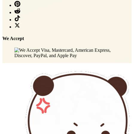
We Accept