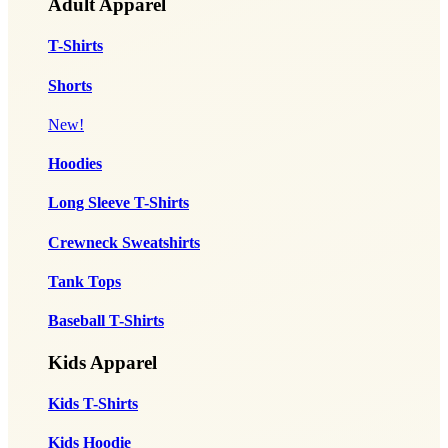
Adult Apparel
T-Shirts
Shorts
New!
Hoodies
Long Sleeve T-Shirts
Crewneck Sweatshirts
Tank Tops
Baseball T-Shirts
Kids Apparel
Kids T-Shirts
Kids Hoodie