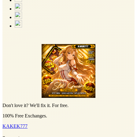
Don't love it? We'll fix it. For free.
100% Free Exchanges.
KAKEK777