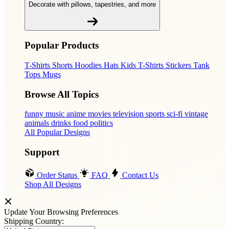
Decorate with pillows, tapestries, and more
Popular Products
T-Shirts
Shorts
Hoodies
Hats
Kids T-Shirts
Stickers
Tank
Tops
Mugs
Browse All Topics
funny
music
anime
movies
television
sports
sci-fi
vintage
animals
drinks
food
politics
All Popular Designs
Support
Order Status
FAQ
Contact Us
Shop All Designs
Update Your Browsing Preferences
Shipping Country: