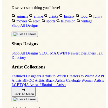
Discover something you'll love!
animals
anime
drinks
fantasy
food
funny
movies
sci-fi
sports
television
vintage
Shop All Designs
Shop Designs
Shop All Designs
SLOT MAXWIN
Newest Designers
Tag
Directory
Artist Collections
Featured Designers
Artists to Watch
Creators to Watch
AAPI
Artists
BIPOC Artists
Black Artists
Celebrate Women Artists
LGBTQIA Artists
Ukrainian Artists
Back To Menu