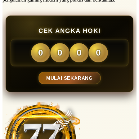
CEK ANGKA HOKI
0
0
0
0
MULAI SEKARANG