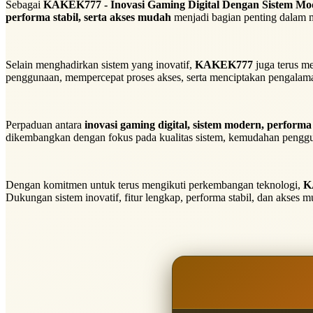
Sebagai
KAKEK777 - Inovasi Gaming Digital Dengan Sistem Mo
performa stabil, serta akses mudah
menjadi bagian penting dalam m
Selain menghadirkan sistem yang inovatif,
KAKEK777
juga terus m
penggunaan, mempercepat proses akses, serta menciptakan pengala
Perpaduan antara
inovasi gaming digital, sistem modern, performa
dikembangkan dengan fokus pada kualitas sistem, kemudahan pengg
Dengan komitmen untuk terus mengikuti perkembangan teknologi,
K
Dukungan sistem inovatif, fitur lengkap, performa stabil, dan akses