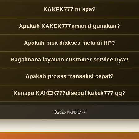
KAKEK777itu apa?
slot online terpercaya dengan sistem modern dan layanan profesi
Apakah KAKEK777aman digunakan?
eamanan berlapis untuk melindungi data pengguna.
Apakah bisa diakses melalui HP?
kung semua perangkat termasuk smartphone.
Bagaimana layanan customer service-nya?
spon cepat dan ramah !!
Apakah proses transaksi cepat?
diproses dengan sistem otomatis yang efisien.
Kenapa KAKEK777disebut kakek777 qq?
tur lengkap, dan kepercayaan pengguna yang tinggi.
©2026 KAKEK777