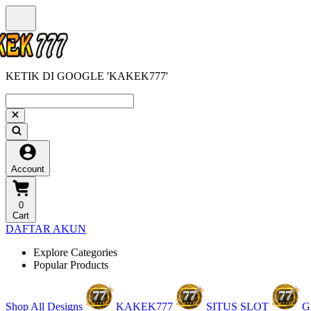
KETIK DI GOOGLE 'KAKEK777'
Account
0
Cart
DAFTAR AKUN
Explore Categories
Popular Products
Shop All Designs
KAKEK777
SITUS SLOT
G