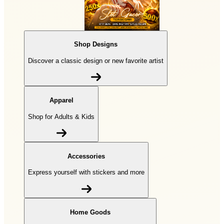
Shop Designs
Discover a classic design or new favorite artist
Apparel
Shop for Adults & Kids
Accessories
Express yourself with stickers and more
Home Goods