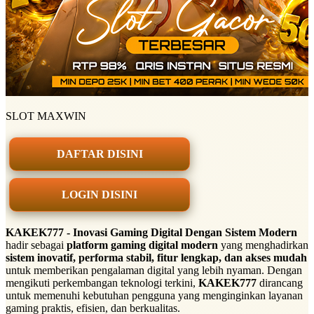
SLOT MAXWIN
DAFTAR DISINI
LOGIN DISINI
KAKEK777 - Inovasi Gaming Digital Dengan Sistem Modern
hadir sebagai
platform gaming digital modern
yang menghadirkan
sistem inovatif, performa stabil, fitur lengkap, dan akses mudah
untuk memberikan pengalaman digital yang lebih nyaman. Dengan
mengikuti perkembangan teknologi terkini,
KAKEK777
dirancang
untuk memenuhi kebutuhan pengguna yang menginginkan layanan
gaming praktis, efisien, dan berkualitas.