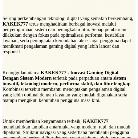
Seiring perkembangan teknologi digital yang semakin berkembang,
KAKEK777
terus menghadirkan berbagai inovasi melalui
penyempurnaan sistem dan peningkatan fitur. Setiap pembaruan
dilakukan dengan fokus pada optimalisasi performa, kestabilan
layanan, serta peningkatan kemudahan akses agar pengguna dapat
menikmati pengalaman gaming digital yang lebih lancar dan
responsif.
Keunggulan utama
KAKEK777 - Inovasi Gaming Digital
Dengan Sistem Modern
terletak pada perpaduan antara
sistem
inovatif, teknologi modern, performa stabil, dan fitur lengkap
.
Kombinasi tersebut membantu menciptakan pengalaman digital
yang lebih optimal dengan layanan yang mudah digunakan serta
mampu mengikuti kebutuhan pengguna masa kini.
Untuk memberikan kenyamanan terbaik,
KAKEK777
menghadirkan tampilan antarmuka yang modern, rapi, dan mudah
dipahami. Struktur navigasi yang sederhana membantu pengguna
menemukan berbagai fitur dengan cepat sehingga aktivitas gaming