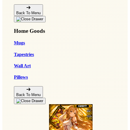
Back To Menu
Home Goods
Mugs
Tapestries
Wall Art
Pillows
Back To Menu