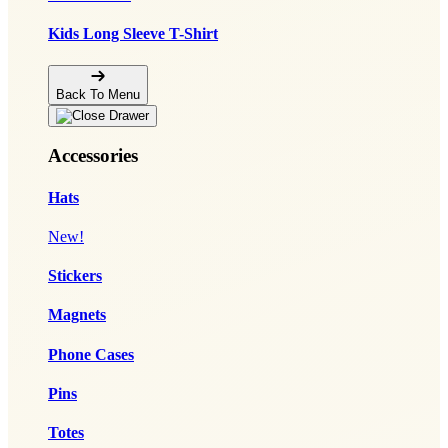
Kids Long Sleeve T-Shirt
Back To Menu
Accessories
Hats
New!
Stickers
Magnets
Phone Cases
Pins
Totes