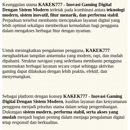
Keunggulan utama
KAKEK777 - Inovasi Gaming Digital
Dengan Sistem Modern
terletak pada kombinasi antara
teknologi
modern, sistem inovatif, fitur menarik, dan performa stabil
.
Perpaduan tersebut membantu menciptakan layanan digital yang
lebih optimal sekaligus memberikan kemudahan bagi pengguna
dalam mengakses berbagai fitur dengan nyaman.
Untuk meningkatkan pengalaman pengguna,
KAKEK777
menghadirkan tampilan antarmuka yang modern, rapi, dan mudah
dipahami. Struktur navigasi yang sederhana membantu pengguna
menemukan berbagai layanan secara cepat sehingga aktivitas
gaming dapat dilakukan dengan lebih praktis, efektif, dan
menyenangkan.
Sebagai platform dengan konsep
KAKEK777 - Inovasi Gaming
Digital Dengan Sistem Modern
, kualitas layanan dan kenyamanan
pengguna menjadi prioritas utama dalam setiap pengembangan.
Dukungan
sistem modern, performa stabil, serta akses yang
mudah
menjadi bagian penting dalam menjaga pengalaman digital
tetap responsif dan berkualitas.