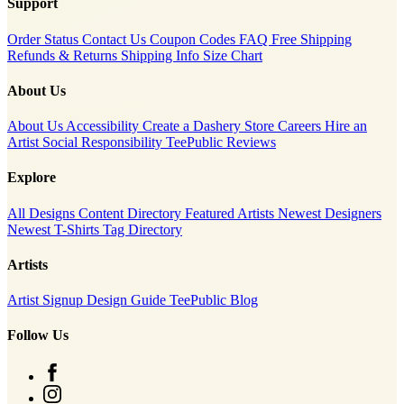
Support
Order Status
Contact Us
Coupon Codes
FAQ
Free Shipping
Refunds & Returns
Shipping Info
Size Chart
About Us
About Us
Accessibility
Create a Dashery Store
Careers
Hire an
Artist
Social Responsibility
TeePublic Reviews
Explore
All Designs
Content Directory
Featured Artists
Newest Designers
Newest T-Shirts
Tag Directory
Artists
Artist Signup
Design Guide
TeePublic Blog
Follow Us