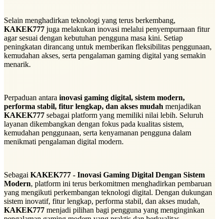
Selain menghadirkan teknologi yang terus berkembang,
KAKEK777
juga melakukan inovasi melalui penyempurnaan fitur
agar sesuai dengan kebutuhan pengguna masa kini. Setiap
peningkatan dirancang untuk memberikan fleksibilitas penggunaan,
kemudahan akses, serta pengalaman gaming digital yang semakin
menarik.
Perpaduan antara
inovasi gaming digital, sistem modern,
performa stabil, fitur lengkap, dan akses mudah
menjadikan
KAKEK777
sebagai platform yang memiliki nilai lebih. Seluruh
layanan dikembangkan dengan fokus pada kualitas sistem,
kemudahan penggunaan, serta kenyamanan pengguna dalam
menikmati pengalaman digital modern.
Sebagai
KAKEK777 - Inovasi Gaming Digital Dengan Sistem
Modern
, platform ini terus berkomitmen menghadirkan pembaruan
yang mengikuti perkembangan teknologi digital. Dengan dukungan
sistem inovatif, fitur lengkap, performa stabil, dan akses mudah,
KAKEK777
menjadi pilihan bagi pengguna yang menginginkan
pengalaman gaming modern yang praktis dan berkualitas.