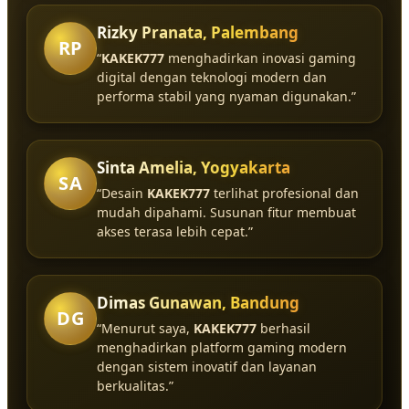
Rizky Pranata, Palembang
RP
“
KAKEK777
menghadirkan inovasi gaming
digital dengan teknologi modern dan
performa stabil yang nyaman digunakan.”
Sinta Amelia, Yogyakarta
SA
“Desain
KAKEK777
terlihat profesional dan
mudah dipahami. Susunan fitur membuat
akses terasa lebih cepat.”
Dimas Gunawan, Bandung
DG
“Menurut saya,
KAKEK777
berhasil
menghadirkan platform gaming modern
dengan sistem inovatif dan layanan
berkualitas.”