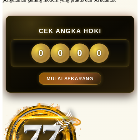
CEK ANGKA HOKI
0
0
0
0
MULAI SEKARANG