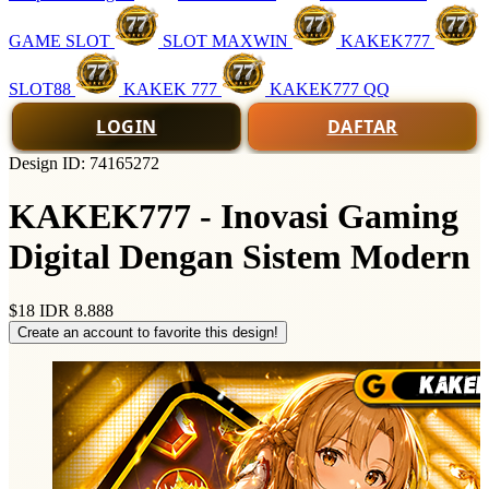
GAME SLOT
SLOT MAXWIN
KAKEK777
SLOT88
KAKEK 777
KAKEK777 QQ
LOGIN
DAFTAR
Design ID: 74165272
KAKEK777 - Inovasi Gaming
Digital Dengan Sistem Modern
$18
IDR 8.888
Create an account to favorite this design!