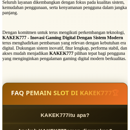
Seluruh layanan dikembangkan dengan fokus pada kualitas sistem,
kemudahan penggunaan, serta kenyamanan pengguna dalam jangka
panjang.
Dengan komitmen untuk terus mengikuti perkembangan teknologi,
KAKEK777 - Inovasi Gaming Digital Dengan Sistem Modern
terus menghadirkan pembaruan yang relevan dengan kebutuhan era
digital. Dukungan sistem inovatif, fitur lengkap, performa stabil, dan
akses mudah menjadikan
KAKEK777
pilihan tepat bagi pengguna
yang menginginkan pengalaman gaming digital modern berkualitas.
FAQ PEMAIN SLOT DI KAKEK777🏆
KAKEK777itu apa?
KAKEK777
adalah platform slot online terpercaya dengan