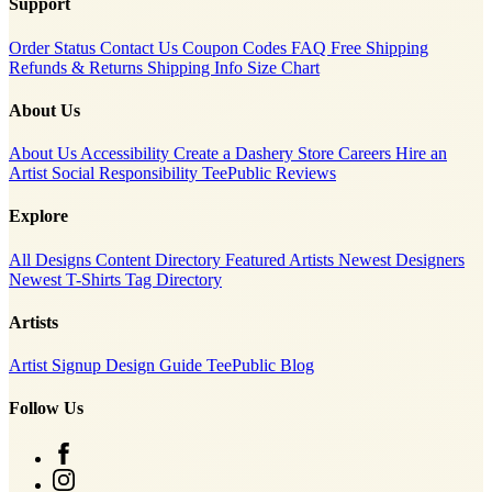
Support
Order Status
Contact Us
Coupon Codes
FAQ
Free Shipping
Refunds & Returns
Shipping Info
Size Chart
About Us
About Us
Accessibility
Create a Dashery Store
Careers
Hire an
Artist
Social Responsibility
TeePublic Reviews
Explore
All Designs
Content Directory
Featured Artists
Newest Designers
Newest T-Shirts
Tag Directory
Artists
Artist Signup
Design Guide
TeePublic Blog
Follow Us