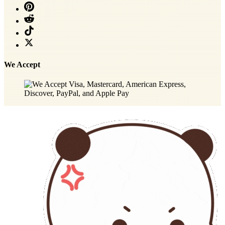
We Accept