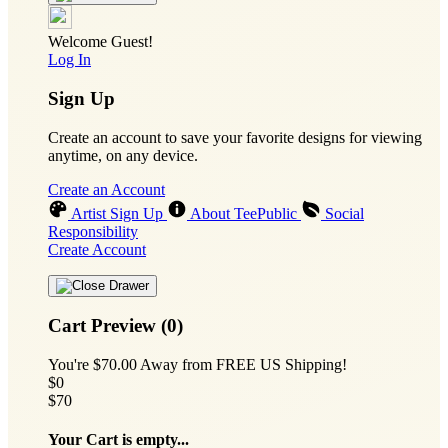
Welcome Guest!
Log In
Sign Up
Create an account to save your favorite designs for viewing
anytime, on any device.
Create an Account
Artist Sign Up
About TeePublic
Social
Responsibility
Create Account
Cart Preview (0)
You're
$70.00
Away from
FREE US Shipping!
$0
$70
Your Cart is empty...