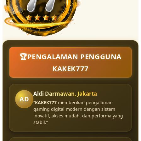
🏆PENGALAMAN PENGGUNA
KAKEK777
Aldi Darmawan, Jakarta
AD
“
KAKEK777
memberikan pengalaman
gaming digital modern dengan sistem
inovatif, akses mudah, dan performa yang
stabil.”