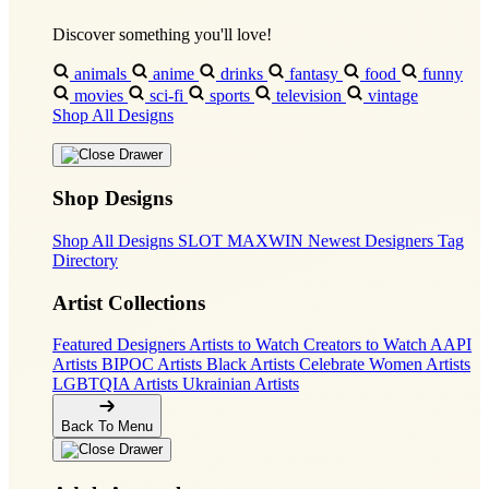
Discover something you'll love!
animals
anime
drinks
fantasy
food
funny
movies
sci-fi
sports
television
vintage
Shop All Designs
Shop Designs
Shop All Designs
SLOT MAXWIN
Newest Designers
Tag
Directory
Artist Collections
Featured Designers
Artists to Watch
Creators to Watch
AAPI
Artists
BIPOC Artists
Black Artists
Celebrate Women Artists
LGBTQIA Artists
Ukrainian Artists
Back To Menu