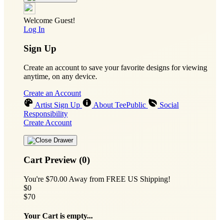
Welcome Guest!
Log In
Sign Up
Create an account to save your favorite designs for viewing
anytime, on any device.
Create an Account
Artist Sign Up
About TeePublic
Social
Responsibility
Create Account
Cart Preview (0)
You're
$70.00
Away from
FREE US Shipping!
$0
$70
Your Cart is empty...