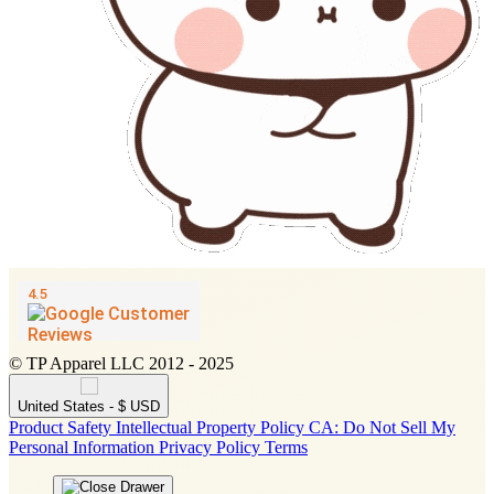
© TP Apparel LLC 2012 - 2025
United States - $ USD
Product Safety
Intellectual Property Policy
CA: Do Not Sell My
Personal Information
Privacy Policy
Terms