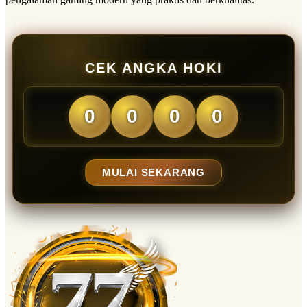
CEK ANGKA HOKI
0
0
0
0
MULAI SEKARANG