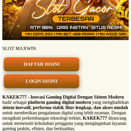
SLOT MAXWIN
DAFTAR DISINI
LOGIN DISINI
KAKEK777 - Inovasi Gaming Digital Dengan Sistem Modern
hadir sebagai
platform gaming digital modern
yang menghadirkan
sistem inovatif, performa stabil, fitur lengkap, dan akses mudah
untuk memberikan pengalaman digital yang lebih nyaman. Dengan
mengikuti perkembangan teknologi terkini,
KAKEK777
dirancang
untuk memenuhi kebutuhan pengguna yang menginginkan layanan
gaming praktis, efisien, dan berkualitas.