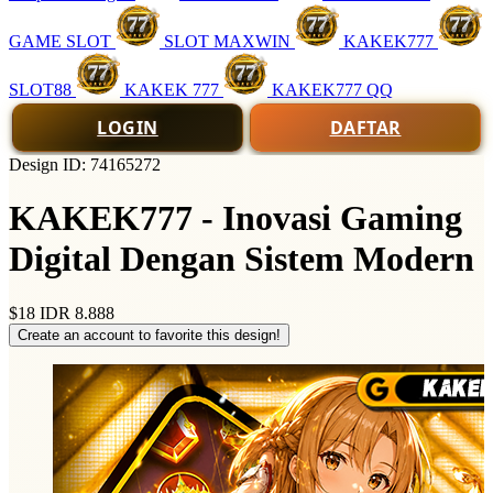
GAME SLOT
SLOT MAXWIN
KAKEK777
SLOT88
KAKEK 777
KAKEK777 QQ
LOGIN
DAFTAR
Design ID: 74165272
KAKEK777 - Inovasi Gaming
Digital Dengan Sistem Modern
$18
IDR 8.888
Create an account to favorite this design!