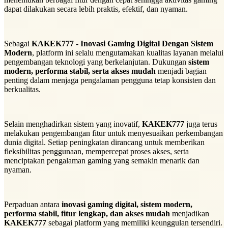
dapat dilakukan secara lebih praktis, efektif, dan nyaman.
Sebagai
KAKEK777 - Inovasi Gaming Digital Dengan Sistem
Modern
, platform ini selalu mengutamakan kualitas layanan melalui
pengembangan teknologi yang berkelanjutan. Dukungan
sistem
modern, performa stabil, serta akses mudah
menjadi bagian
penting dalam menjaga pengalaman pengguna tetap konsisten dan
berkualitas.
Selain menghadirkan sistem yang inovatif,
KAKEK777
juga terus
melakukan pengembangan fitur untuk menyesuaikan perkembangan
dunia digital. Setiap peningkatan dirancang untuk memberikan
fleksibilitas penggunaan, mempercepat proses akses, serta
menciptakan pengalaman gaming yang semakin menarik dan
nyaman.
Perpaduan antara
inovasi gaming digital, sistem modern,
performa stabil, fitur lengkap, dan akses mudah
menjadikan
KAKEK777
sebagai platform yang memiliki keunggulan tersendiri.