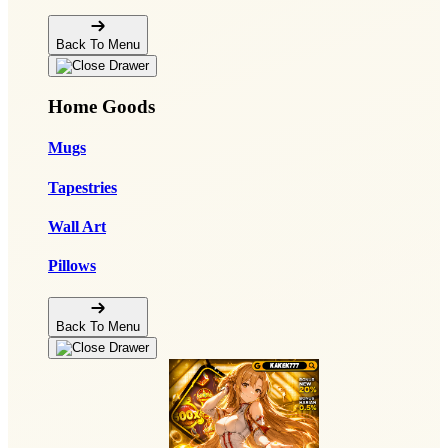
Back To Menu
Home Goods
Mugs
Tapestries
Wall Art
Pillows
Back To Menu