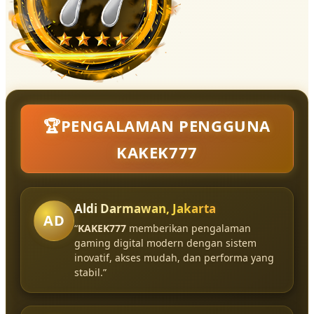
🏆PENGALAMAN PENGGUNA
KAKEK777
Aldi Darmawan, Jakarta
AD
“
KAKEK777
memberikan pengalaman
gaming digital modern dengan sistem
inovatif, akses mudah, dan performa yang
stabil.”