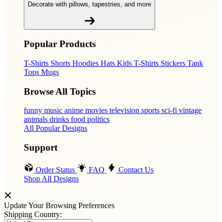
Decorate with pillows, tapestries, and more
Popular Products
T-Shirts
Shorts
Hoodies
Hats
Kids T-Shirts
Stickers
Tank
Tops
Mugs
Browse All Topics
funny
music
anime
movies
television
sports
sci-fi
vintage
animals
drinks
food
politics
All Popular Designs
Support
Order Status
FAQ
Contact Us
Shop All Designs
Update Your Browsing Preferences
Shipping Country: