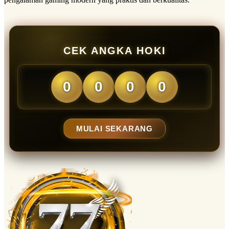
CEK ANGKA HOKI
0
0
0
0
MULAI SEKARANG