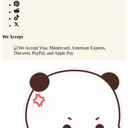
We Accept