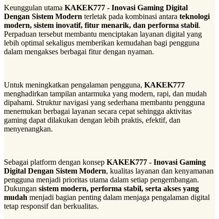
Keunggulan utama
KAKEK777 - Inovasi Gaming Digital
Dengan Sistem Modern
terletak pada kombinasi antara
teknologi
modern, sistem inovatif, fitur menarik, dan performa stabil
.
Perpaduan tersebut membantu menciptakan layanan digital yang
lebih optimal sekaligus memberikan kemudahan bagi pengguna
dalam mengakses berbagai fitur dengan nyaman.
Untuk meningkatkan pengalaman pengguna,
KAKEK777
menghadirkan tampilan antarmuka yang modern, rapi, dan mudah
dipahami. Struktur navigasi yang sederhana membantu pengguna
menemukan berbagai layanan secara cepat sehingga aktivitas
gaming dapat dilakukan dengan lebih praktis, efektif, dan
menyenangkan.
Sebagai platform dengan konsep
KAKEK777 - Inovasi Gaming
Digital Dengan Sistem Modern
, kualitas layanan dan kenyamanan
pengguna menjadi prioritas utama dalam setiap pengembangan.
Dukungan
sistem modern, performa stabil, serta akses yang
mudah
menjadi bagian penting dalam menjaga pengalaman digital
tetap responsif dan berkualitas.