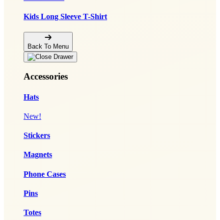
Kids Long Sleeve T-Shirt
Back To Menu
Accessories
Hats
New!
Stickers
Magnets
Phone Cases
Pins
Totes