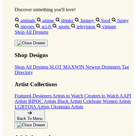
Discover something you'll love!
animals
anime
drinks
fantasy
food
funny
movies
sci-fi
sports
television
vintage
Shop All Designs
Shop Designs
Shop All Designs
SLOT MAXWIN
Newest Designers
Tag
Directory
Artist Collections
Featured Designers
Artists to Watch
Creators to Watch
AAPI
Artists
BIPOC Artists
Black Artists
Celebrate Women Artists
LGBTQIA Artists
Ukrainian Artists
Back To Menu