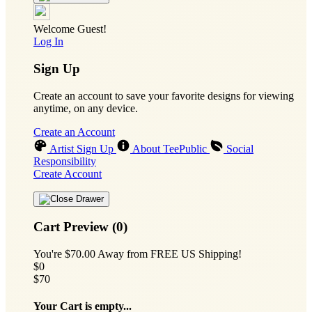
Welcome Guest!
Log In
Sign Up
Create an account to save your favorite designs for viewing
anytime, on any device.
Create an Account
Artist Sign Up
About TeePublic
Social
Responsibility
Create Account
Cart Preview (0)
You're
$70.00
Away from
FREE US Shipping!
$0
$70
Your Cart is empty...