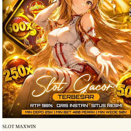
SLOT MAXWIN