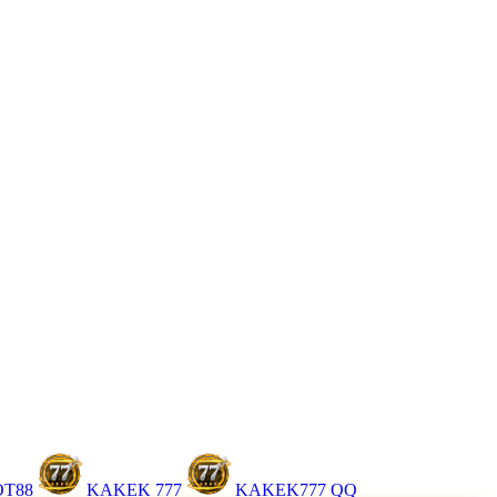
OT88
KAKEK 777
KAKEK777 QQ