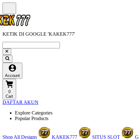
KETIK DI GOOGLE 'KAKEK777'
Account
0
Cart
DAFTAR AKUN
Explore Categories
Popular Products
Shop All Designs
KAKEK777
SITUS SLOT
G