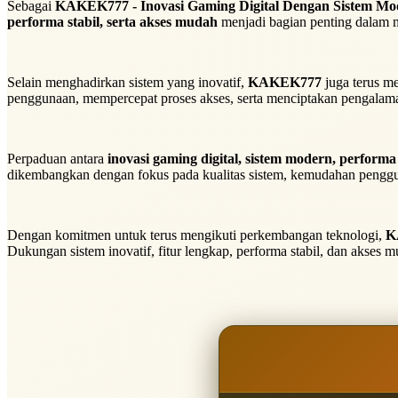
Sebagai
KAKEK777 - Inovasi Gaming Digital Dengan Sistem Mo
performa stabil, serta akses mudah
menjadi bagian penting dalam m
Selain menghadirkan sistem yang inovatif,
KAKEK777
juga terus m
penggunaan, mempercepat proses akses, serta menciptakan pengala
Perpaduan antara
inovasi gaming digital, sistem modern, performa
dikembangkan dengan fokus pada kualitas sistem, kemudahan pengg
Dengan komitmen untuk terus mengikuti perkembangan teknologi,
K
Dukungan sistem inovatif, fitur lengkap, performa stabil, dan akses