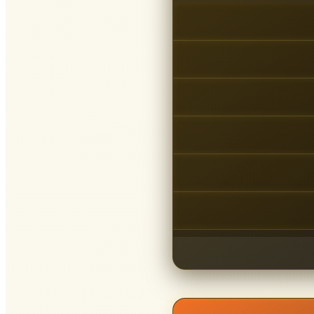
KAKEK777
adalah platform 
Ya, menggunakan sistem k
Bisa, platform ini mendu
Tersedia 24 jam dengan re
Ya, deposit dan penarikan 
Karena performa stabil, fi