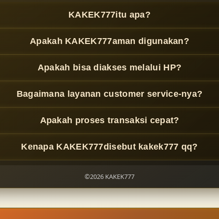
KAKEK777itu apa?
slot online terpercaya dengan sistem modern dan layanan profesi
Apakah KAKEK777aman digunakan?
eamanan berlapis untuk melindungi data pengguna.
Apakah bisa diakses melalui HP?
kung semua perangkat termasuk smartphone.
Bagaimana layanan customer service-nya?
spon cepat dan ramah !!
Apakah proses transaksi cepat?
diproses dengan sistem otomatis yang efisien.
Kenapa KAKEK777disebut kakek777 qq?
tur lengkap, dan kepercayaan pengguna yang tinggi.
©2026 KAKEK777