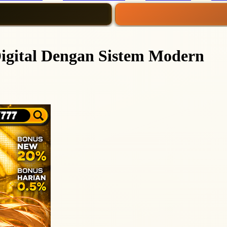
gital Dengan Sistem Modern