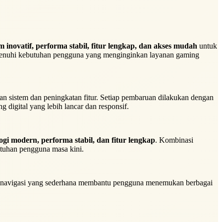
em inovatif, performa stabil, fitur lengkap, dan akses mudah
untuk
enuhi kebutuhan pengguna yang menginginkan layanan gaming
n sistem dan peningkatan fitur. Setiap pembaruan dilakukan dengan
digital yang lebih lancar dan responsif.
logi modern, performa stabil, dan fitur lengkap
. Kombinasi
tuhan pengguna masa kini.
r navigasi yang sederhana membantu pengguna menemukan berbagai