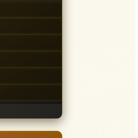
onal.