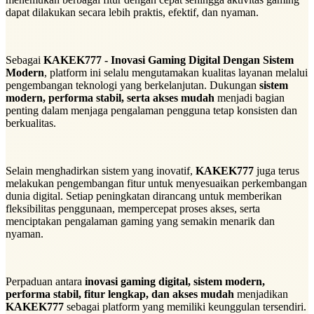
dapat dilakukan secara lebih praktis, efektif, dan nyaman.
Sebagai
KAKEK777 - Inovasi Gaming Digital Dengan Sistem
Modern
, platform ini selalu mengutamakan kualitas layanan melalui
pengembangan teknologi yang berkelanjutan. Dukungan
sistem
modern, performa stabil, serta akses mudah
menjadi bagian
penting dalam menjaga pengalaman pengguna tetap konsisten dan
berkualitas.
Selain menghadirkan sistem yang inovatif,
KAKEK777
juga terus
melakukan pengembangan fitur untuk menyesuaikan perkembangan
dunia digital. Setiap peningkatan dirancang untuk memberikan
fleksibilitas penggunaan, mempercepat proses akses, serta
menciptakan pengalaman gaming yang semakin menarik dan
nyaman.
Perpaduan antara
inovasi gaming digital, sistem modern,
performa stabil, fitur lengkap, dan akses mudah
menjadikan
KAKEK777
sebagai platform yang memiliki keunggulan tersendiri.