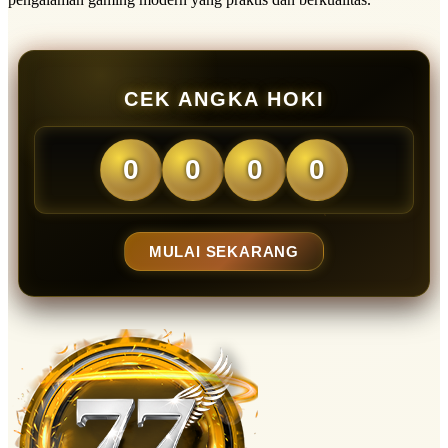
CEK ANGKA HOKI
0
0
0
0
MULAI SEKARANG