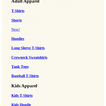
Adult Apparel
T-Shirts
Shorts
New!
Hoodies
Long Sleeve T-Shirts
Crewneck Sweatshirts
Tank Tops
Baseball T-Shirts
Kids Apparel
Kids T-Shirts
Kids Hoodie