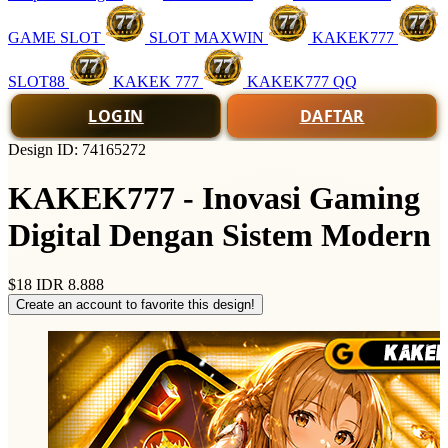
GAME SLOT
SLOT MAXWIN
KAKEK777
SLOT88
KAKEK 777
KAKEK777 QQ
LOGIN
DAFTAR
Design ID: 74165272
KAKEK777 - Inovasi Gaming
Digital Dengan Sistem Modern
$18
IDR 8.888
Create an account to favorite this design!