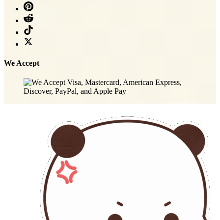
We Accept