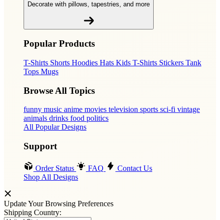
Decorate with pillows, tapestries, and more
Popular Products
T-Shirts
Shorts
Hoodies
Hats
Kids T-Shirts
Stickers
Tank
Tops
Mugs
Browse All Topics
funny
music
anime
movies
television
sports
sci-fi
vintage
animals
drinks
food
politics
All Popular Designs
Support
Order Status
FAQ
Contact Us
Shop All Designs
Update Your Browsing Preferences
Shipping Country: