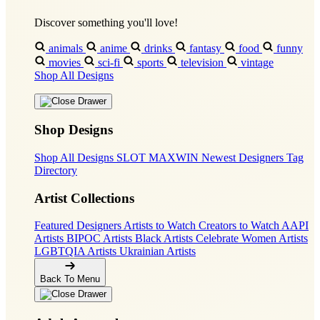
Discover something you'll love!
animals
anime
drinks
fantasy
food
funny
movies
sci-fi
sports
television
vintage
Shop All Designs
Shop Designs
Shop All Designs
SLOT MAXWIN
Newest Designers
Tag
Directory
Artist Collections
Featured Designers
Artists to Watch
Creators to Watch
AAPI
Artists
BIPOC Artists
Black Artists
Celebrate Women Artists
LGBTQIA Artists
Ukrainian Artists
Back To Menu