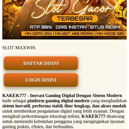
SLOT MAXWIN
DAFTAR DISINI
LOGIN DISINI
KAKEK777 - Inovasi Gaming Digital Dengan Sistem Modern
hadir sebagai
platform gaming digital modern
yang menghadirkan
sistem inovatif, performa stabil, fitur lengkap, dan akses mudah
untuk memberikan pengalaman digital yang lebih nyaman. Dengan
mengikuti perkembangan teknologi terkini,
KAKEK777
dirancang
untuk memenuhi kebutuhan pengguna yang menginginkan layanan
gaming praktis, efisien, dan berkualitas.