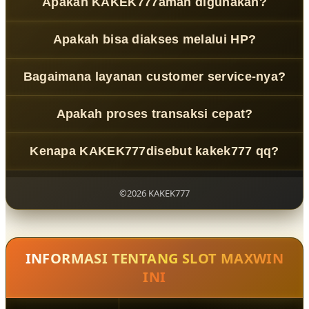
Apakah KAKEK777aman digunakan?
sistem modern dan layanan profesional.
Ya, menggunakan sistem keamanan berlapis untuk
Apakah bisa diakses melalui HP?
melindungi data pengguna.
Bisa, platform ini mendukung semua perangkat termasuk
Bagaimana layanan customer service-nya?
smartphone.
Tersedia 24 jam dengan respon cepat dan ramah !!
Apakah proses transaksi cepat?
Ya, deposit dan penarikan diproses dengan sistem
Kenapa KAKEK777disebut kakek777 qq?
otomatis yang efisien.
Karena performa stabil, fitur lengkap, dan kepercayaan
pengguna yang tinggi.
©2026 KAKEK777
INFORMASI TENTANG SLOT MAXWIN
INI